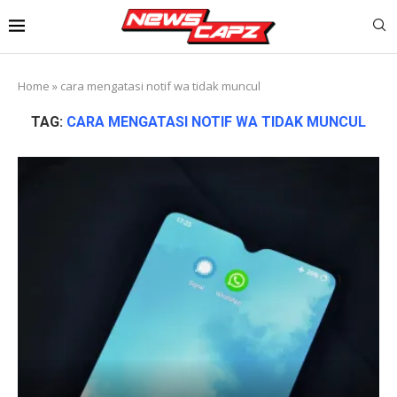
Home
»
cara mengatasi notif wa tidak muncul
TAG:
CARA MENGATASI NOTIF WA TIDAK MUNCUL