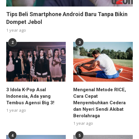
Tips Beli Smartphone Android Baru Tanpa Bikin
Dompet Jebol
1 year ago
2
3
3 Idola K-Pop Asal
Mengenal Metode RICE,
Indonesia, Ada yang
Cara Cepat
Tembus Agensi Big 3!
Menyembuhkan Cedera
dan Nyeri Sendi Akibat
1 year ago
Berolahraga
1 year ago
4
5