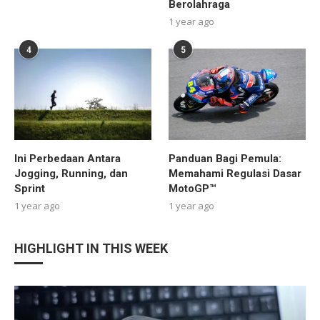
Berolahraga
1 year ago
4
5
Ini Perbedaan Antara
Panduan Bagi Pemula:
Jogging, Running, dan
Memahami Regulasi Dasar
Sprint
MotoGP™
1 year ago
1 year ago
HIGHLIGHT IN THIS WEEK