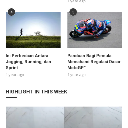
1 year ago
4
5
Ini Perbedaan Antara
Panduan Bagi Pemula:
Jogging, Running, dan
Memahami Regulasi Dasar
Sprint
MotoGP™
1 year ago
1 year ago
HIGHLIGHT IN THIS WEEK