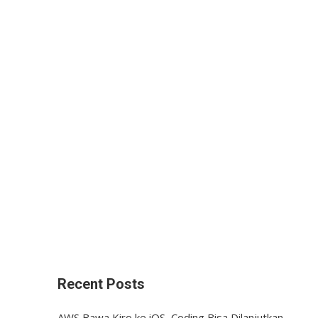
Recent Posts
AWS Bawa Kiro ke iOS, Coding Bisa Dilanjutkan