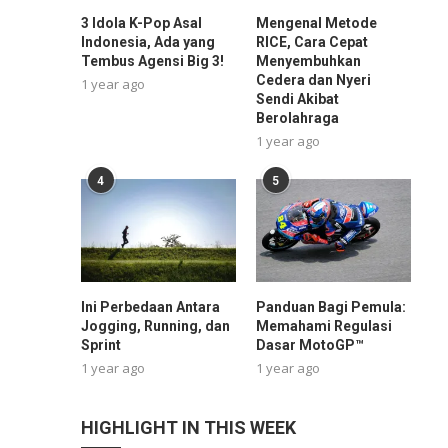
3 Idola K-Pop Asal
Mengenal Metode
Indonesia, Ada yang
RICE, Cara Cepat
Tembus Agensi Big 3!
Menyembuhkan
Cedera dan Nyeri
1 year ago
Sendi Akibat
Berolahraga
1 year ago
4
5
Ini Perbedaan Antara
Panduan Bagi Pemula:
Jogging, Running, dan
Memahami Regulasi
Sprint
Dasar MotoGP™
1 year ago
1 year ago
HIGHLIGHT IN THIS WEEK