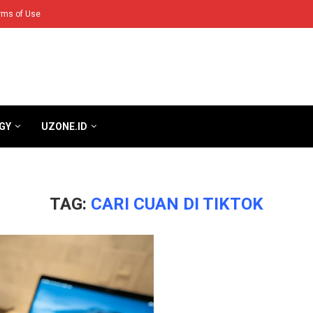
rms of Use
GY
UZONE.ID
TAG:
CARI CUAN DI TIKTOK