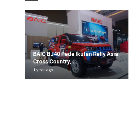
BAIC BJ40 Pede Ikutan Rally Asia
F
M
E
S
Cross Country,...
k
P
S
B
1 year ago
5
8
1
1