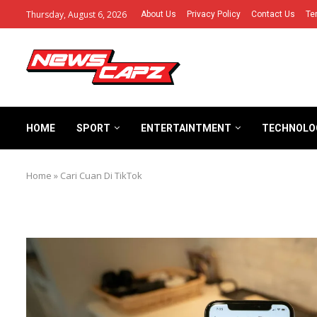
Thursday, August 6, 2026
About Us
Privacy Policy
Contact Us
Te
HOME
SPORT
ENTERTAINTMENT
TECHNOLO
Home
»
Cari Cuan Di TikTok