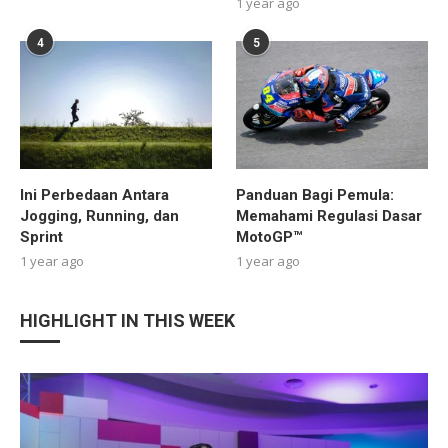
1 year ago
4
5
Ini Perbedaan Antara
Panduan Bagi Pemula:
Jogging, Running, dan
Memahami Regulasi Dasar
Sprint
MotoGP™
1 year ago
1 year ago
HIGHLIGHT IN THIS WEEK