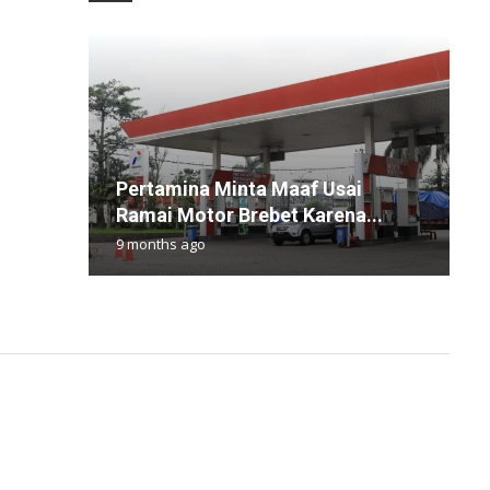
Pertamina Minta Maaf Usai
H
E
C
D
Ramai Motor Brebet Karena...
S
R
B
P
9 months ago
1
5
9
2