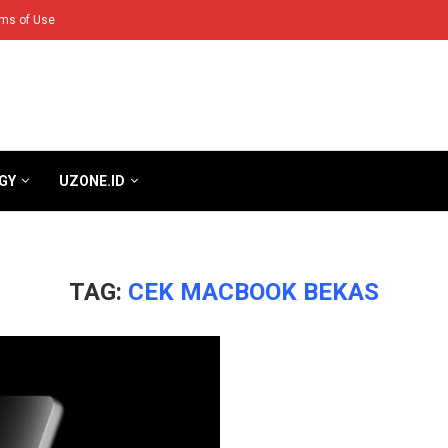
ms of Use
GY
UZONE.ID
TAG:
CEK MACBOOK BEKAS