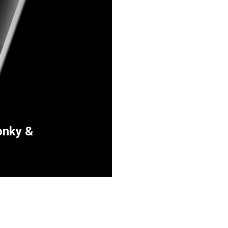
onky &