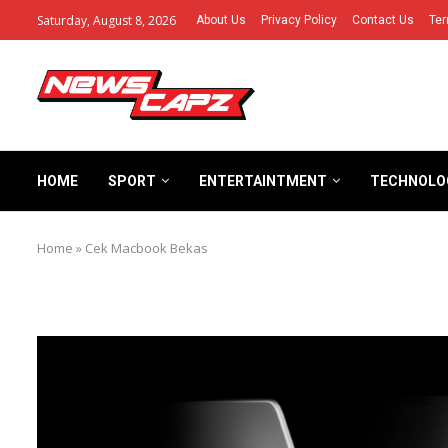
Saturday, August 8, 2026
About Us
Privacy Policy
Contact Us
Ter
HOME
SPORT
ENTERTAINTMENT
TECHNOLO
Home
»
Cek Macbook Bekas