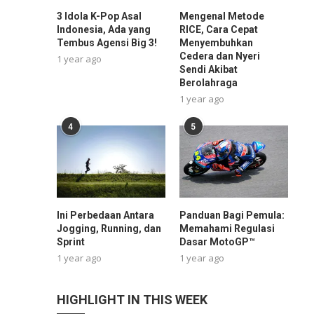
3 Idola K-Pop Asal
Mengenal Metode
Indonesia, Ada yang
RICE, Cara Cepat
Tembus Agensi Big 3!
Menyembuhkan
Cedera dan Nyeri
1 year ago
Sendi Akibat
Berolahraga
1 year ago
4
5
Ini Perbedaan Antara
Panduan Bagi Pemula:
Jogging, Running, dan
Memahami Regulasi
Sprint
Dasar MotoGP™
1 year ago
1 year ago
HIGHLIGHT IN THIS WEEK