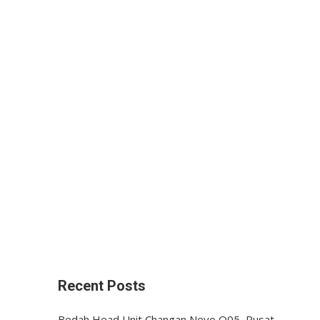
Recent Posts
Bedah Head Unit Changan Nevo Q05, Pusat