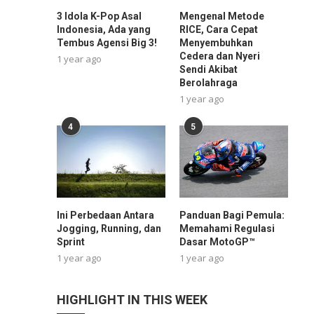
3 Idola K-Pop Asal
Mengenal Metode
Indonesia, Ada yang
RICE, Cara Cepat
Tembus Agensi Big 3!
Menyembuhkan
Cedera dan Nyeri
1 year ago
Sendi Akibat
Berolahraga
1 year ago
4
5
Ini Perbedaan Antara
Panduan Bagi Pemula:
Jogging, Running, dan
Memahami Regulasi
Sprint
Dasar MotoGP™
1 year ago
1 year ago
HIGHLIGHT IN THIS WEEK