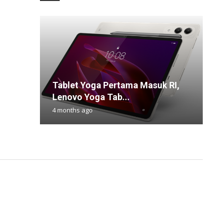
Tablet Yoga Pertama Masuk RI,
D
S
H
7
Lenovo Yoga Tab...
K
d
Q
u
4 months ago
1
9
2
4