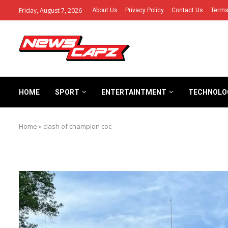
Friday, August 7, 2026
About Us
Privacy Policy
Contact Us
Terms
HOME
SPORT
ENTERTAINTMENT
TECHNOLO
Home
»
clash of champion coc