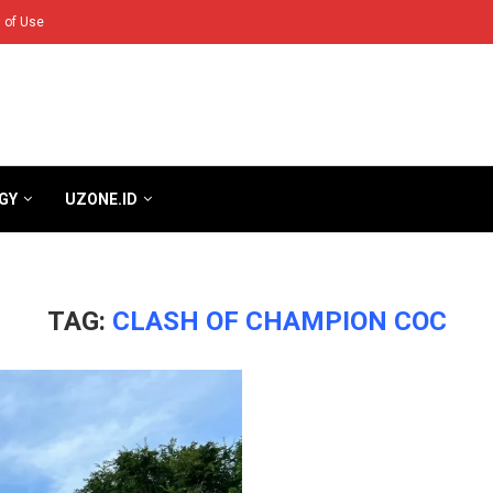
 of Use
GY
UZONE.ID
TAG:
CLASH OF CHAMPION COC