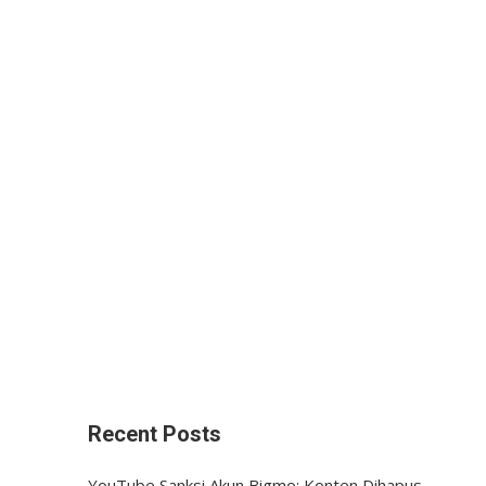
Recent Posts
YouTube Sanksi Akun Bigmo: Konten Dihapus,