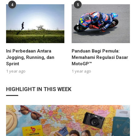
4
5
Ini Perbedaan Antara
Panduan Bagi Pemula:
Jogging, Running, dan
Memahami Regulasi Dasar
Sprint
MotoGP™
1 year ago
1 year ago
HIGHLIGHT IN THIS WEEK