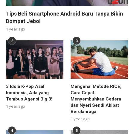
Tips Beli Smartphone Android Baru Tanpa Bikin
Dompet Jebol
1 year ago
2
3
3 Idola K-Pop Asal
Mengenal Metode RICE,
Indonesia, Ada yang
Cara Cepat
Tembus Agensi Big 3!
Menyembuhkan Cedera
dan Nyeri Sendi Akibat
1 year ago
Berolahraga
1 year ago
4
5