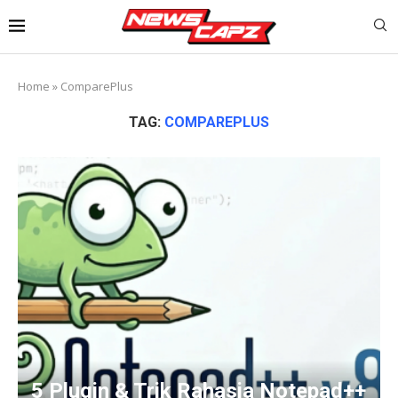
Home
»
ComparePlus
TAG:
COMPAREPLUS
5 Plugin & Trik Rahasia Notepad++