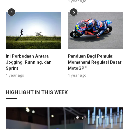
1 year ago
4
5
Ini Perbedaan Antara
Panduan Bagi Pemula:
Jogging, Running, dan
Memahami Regulasi Dasar
Sprint
MotoGP™
1 year ago
1 year ago
HIGHLIGHT IN THIS WEEK