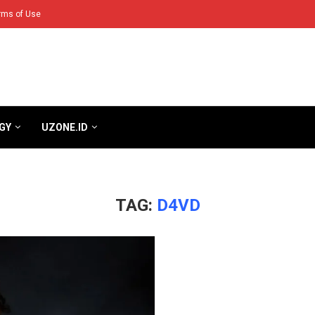
rms of Use
GY
UZONE.ID
TAG:
D4VD