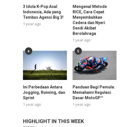
3 Idola K-Pop Asal
Mengenal Metode
Indonesia, Ada yang
RICE, Cara Cepat
Tembus Agensi Big 3!
Menyembuhkan
Cedera dan Nyeri
1 year ago
Sendi Akibat
Berolahraga
1 year ago
4
5
Ini Perbedaan Antara
Panduan Bagi Pemula:
Jogging, Running, dan
Memahami Regulasi
Sprint
Dasar MotoGP™
1 year ago
1 year ago
HIGHLIGHT IN THIS WEEK