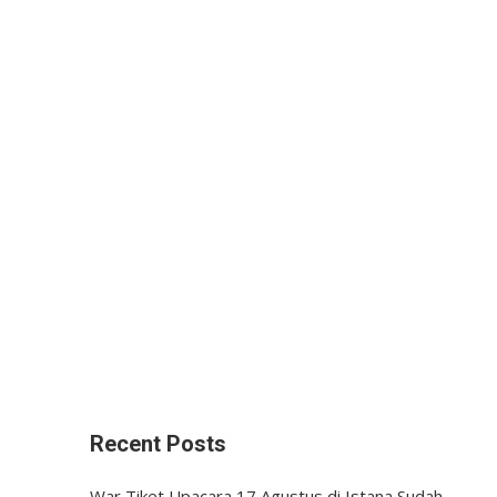
Recent Posts
War Tiket Upacara 17 Agustus di Istana Sudah