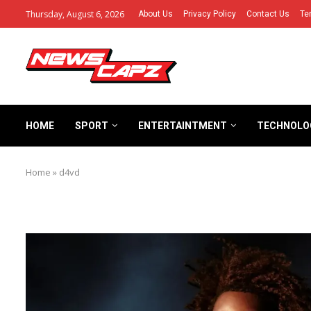
Thursday, August 6, 2026
About Us
Privacy Policy
Contact Us
Te
HOME
SPORT
ENTERTAINTMENT
TECHNOLO
Home
»
d4vd