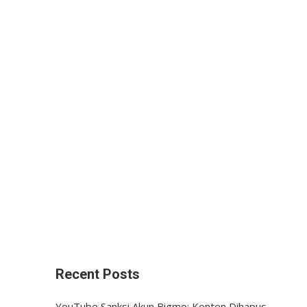
Recent Posts
YouTube Sanksi Akun Bigmo: Konten Dihapus,