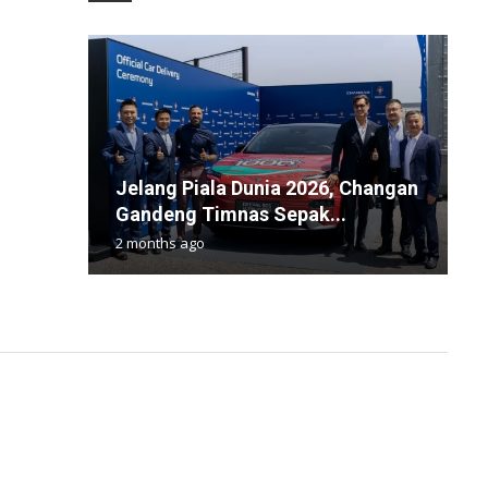
Jelang Piala Dunia 2026, Changan
⁠
P
C
Y
Gandeng Timnas Sepak...
T
N
B
R
2 months ago
1
2
2
8