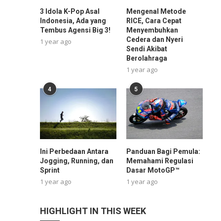
3 Idola K-Pop Asal
Mengenal Metode
Indonesia, Ada yang
RICE, Cara Cepat
Tembus Agensi Big 3!
Menyembuhkan
Cedera dan Nyeri
1 year ago
Sendi Akibat
Berolahraga
1 year ago
4
5
Ini Perbedaan Antara
Panduan Bagi Pemula:
Jogging, Running, dan
Memahami Regulasi
Sprint
Dasar MotoGP™
1 year ago
1 year ago
HIGHLIGHT IN THIS WEEK