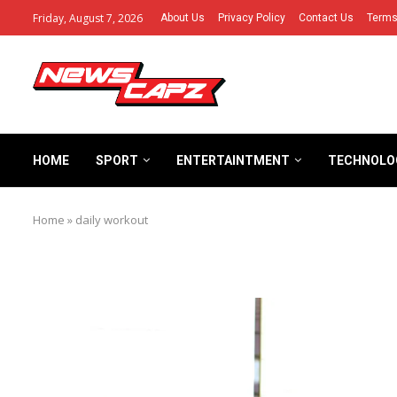
Friday, August 7, 2026
About Us
Privacy Policy
Contact Us
Terms
HOME
SPORT
ENTERTAINTMENT
TECHNOLO
Home
»
daily workout