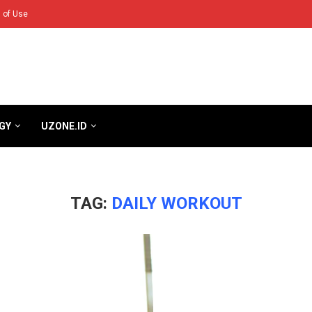
 of Use
GY
UZONE.ID
TAG:
DAILY WORKOUT