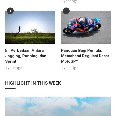
1 year ago
4
5
Ini Perbedaan Antara
Panduan Bagi Pemula:
Jogging, Running, dan
Memahami Regulasi Dasar
Sprint
MotoGP™
1 year ago
1 year ago
HIGHLIGHT IN THIS WEEK