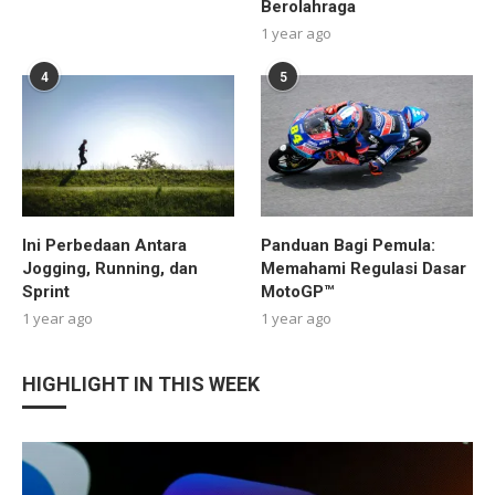
Berolahraga
1 year ago
4
5
Ini Perbedaan Antara
Panduan Bagi Pemula:
Jogging, Running, dan
Memahami Regulasi Dasar
Sprint
MotoGP™
1 year ago
1 year ago
HIGHLIGHT IN THIS WEEK