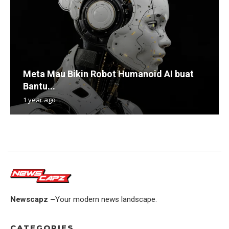
Meta Mau Bikin Robot Humanoid AI buat
Bantu...
1 year ago
Newscapz –
Your modern news landscape.
CATEGORIES