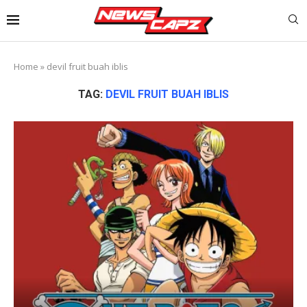
Home
»
devil fruit buah iblis
TAG:
DEVIL FRUIT BUAH IBLIS