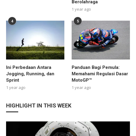
Berolahraga
1 year ago
4
5
Ini Perbedaan Antara
Panduan Bagi Pemula:
Jogging, Running, dan
Memahami Regulasi Dasar
Sprint
MotoGP™
1 year ago
1 year ago
HIGHLIGHT IN THIS WEEK