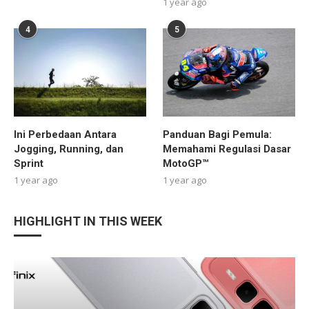
1 year ago
4
5
Ini Perbedaan Antara
Panduan Bagi Pemula:
Jogging, Running, dan
Memahami Regulasi Dasar
Sprint
MotoGP™
1 year ago
1 year ago
HIGHLIGHT IN THIS WEEK