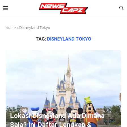
Home
»
Disneyland Tokyo
TAG:
DISNEYLAND TOKYO
Lokasi Disneyland Ada Dimana
Saja? Ini Daftar Lengkap &