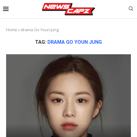
Home
»
drama Go Youn Jung
TAG:
DRAMA GO YOUN JUNG