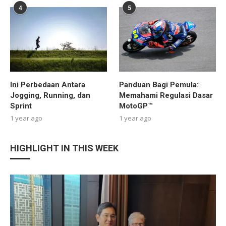
4
5
Ini Perbedaan Antara
Panduan Bagi Pemula:
Jogging, Running, dan
Memahami Regulasi Dasar
Sprint
MotoGP™
1 year ago
1 year ago
HIGHLIGHT IN THIS WEEK