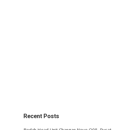
Recent Posts
Bedah Head Unit Changan Nevo Q05, Pusat