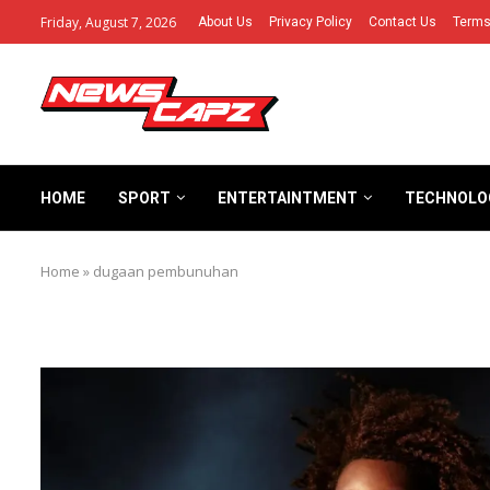
Friday, August 7, 2026
About Us
Privacy Policy
Contact Us
Terms
HOME
SPORT
ENTERTAINTMENT
TECHNOLO
Home
»
dugaan pembunuhan