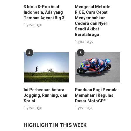
3 Idola K-Pop Asal
Mengenal Metode
Indonesia, Ada yang
RICE, Cara Cepat
Tembus Agensi Big 3!
Menyembuhkan
Cedera dan Nyeri
1 year ago
Sendi Akibat
Berolahraga
1 year ago
4
5
Ini Perbedaan Antara
Panduan Bagi Pemula:
Jogging, Running, dan
Memahami Regulasi
Sprint
Dasar MotoGP™
1 year ago
1 year ago
HIGHLIGHT IN THIS WEEK