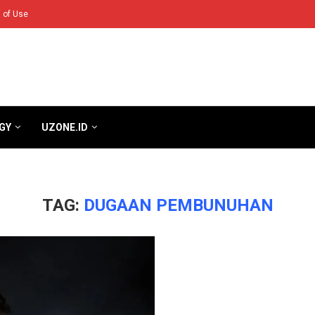
 of Use
GY
UZONE.ID
TAG:
DUGAAN PEMBUNUHAN