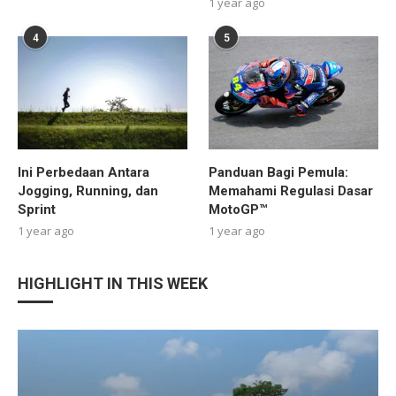
1 year ago
4
5
Ini Perbedaan Antara
Panduan Bagi Pemula:
Jogging, Running, dan
Memahami Regulasi Dasar
Sprint
MotoGP™
1 year ago
1 year ago
HIGHLIGHT IN THIS WEEK