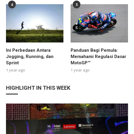
4
5
Ini Perbedaan Antara
Panduan Bagi Pemula:
Jogging, Running, dan
Memahami Regulasi Dasar
Sprint
MotoGP™
1 year ago
1 year ago
HIGHLIGHT IN THIS WEEK