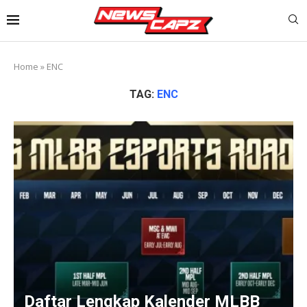
Home
»
ENC
TAG:
ENC
Daftar Lengkap Kalender MLBB