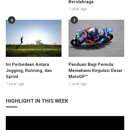
Berolahraga
1 year ago
4
5
Ini Perbedaan Antara
Panduan Bagi Pemula:
Jogging, Running, dan
Memahami Regulasi Dasar
Sprint
MotoGP™
1 year ago
1 year ago
HIGHLIGHT IN THIS WEEK