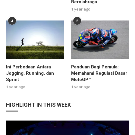
Berolahraga
1 year ago
4
5
Ini Perbedaan Antara
Panduan Bagi Pemula:
Jogging, Running, dan
Memahami Regulasi Dasar
Sprint
MotoGP™
1 year ago
1 year ago
HIGHLIGHT IN THIS WEEK