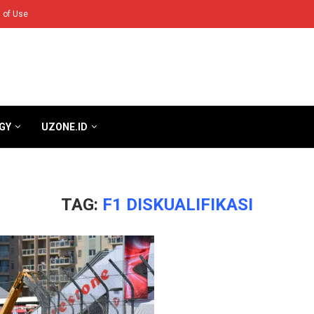
 of Use
GY
UZONE.ID
TAG:
F1 DISKUALIFIKASI