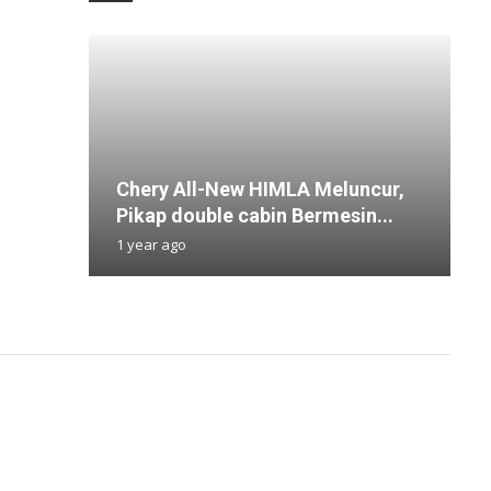
Chery All-New HIMLA Meluncur,
‘
A
N
S
Pikap double cabin Bermesin...
A
B
5
M
1 year ago
9
1
1
1