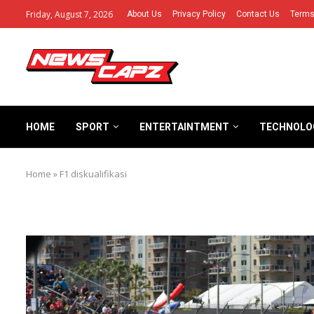
Friday, August 7, 2026
About Us
Privacy Policy
Contact Us
Terms
HOME
SPORT
ENTERTAINTMENT
TECHNOLO
Home
»
F1 diskualifikasi