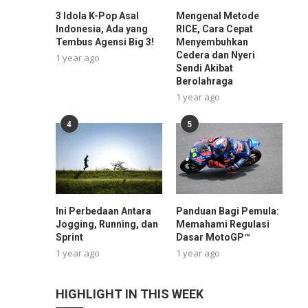
3 Idola K-Pop Asal
Mengenal Metode
Indonesia, Ada yang
RICE, Cara Cepat
Tembus Agensi Big 3!
Menyembuhkan
Cedera dan Nyeri
1 year ago
Sendi Akibat
Berolahraga
1 year ago
4
5
Ini Perbedaan Antara
Panduan Bagi Pemula:
Jogging, Running, dan
Memahami Regulasi
Sprint
Dasar MotoGP™
1 year ago
1 year ago
HIGHLIGHT IN THIS WEEK