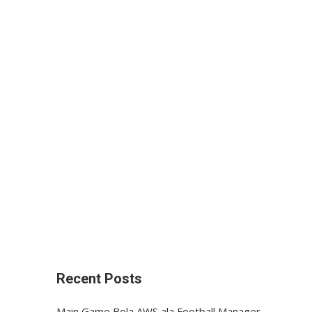
Recent Posts
Main Game Bola AWS ala Football Manager,