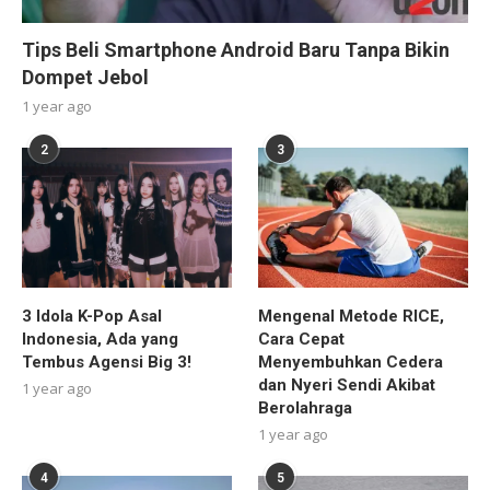
Tips Beli Smartphone Android Baru Tanpa Bikin
Dompet Jebol
1 year ago
2
3
3 Idola K-Pop Asal
Mengenal Metode RICE,
Indonesia, Ada yang
Cara Cepat
Tembus Agensi Big 3!
Menyembuhkan Cedera
dan Nyeri Sendi Akibat
1 year ago
Berolahraga
1 year ago
4
5