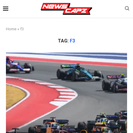
Home
»
f3
TAG:
F3