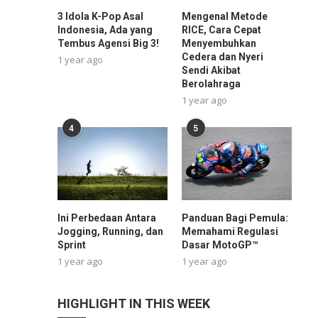
3 Idola K-Pop Asal
Mengenal Metode
Indonesia, Ada yang
RICE, Cara Cepat
Tembus Agensi Big 3!
Menyembuhkan
Cedera dan Nyeri
1 year ago
Sendi Akibat
Berolahraga
1 year ago
4
5
Ini Perbedaan Antara
Panduan Bagi Pemula:
Jogging, Running, dan
Memahami Regulasi
Sprint
Dasar MotoGP™
1 year ago
1 year ago
HIGHLIGHT IN THIS WEEK