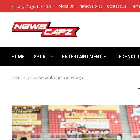
Sunday, August 9, 2026
About Us
Privacy Policy
Contact Us
Term
HOME
SPORT
ENTERTAINTMENT
TECHNOLO
Home
»
fakta menarik dunia olahraga