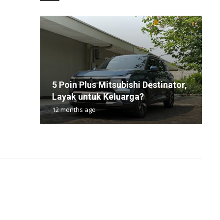
H
5 Poin Plus Mitsubishi Destinator,
P
H
M
H
Layak untuk Keluarga?
A
F
B
5
12 months ago
4
1
4
4