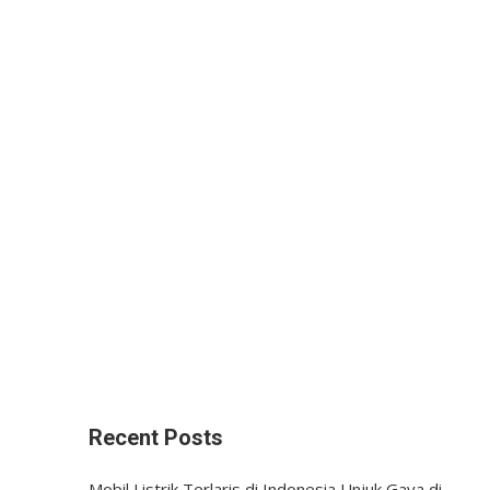
Recent Posts
Mobil Listrik Terlaris di Indonesia Unjuk Gaya di