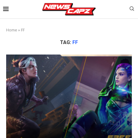
Home
»
FF
TAG:
FF