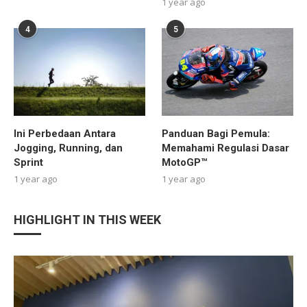
1 year ago
4
5
Ini Perbedaan Antara
Panduan Bagi Pemula:
Jogging, Running, dan
Memahami Regulasi Dasar
Sprint
MotoGP™
1 year ago
1 year ago
HIGHLIGHT IN THIS WEEK