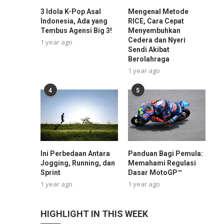
3 Idola K-Pop Asal
Mengenal Metode
Indonesia, Ada yang
RICE, Cara Cepat
Tembus Agensi Big 3!
Menyembuhkan
Cedera dan Nyeri
1 year ago
Sendi Akibat
Berolahraga
1 year ago
4
5
Ini Perbedaan Antara
Panduan Bagi Pemula:
Jogging, Running, dan
Memahami Regulasi
Sprint
Dasar MotoGP™
1 year ago
1 year ago
HIGHLIGHT IN THIS WEEK