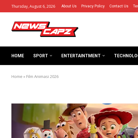
Thursday, August 6, 2026
About Us
Privacy Policy
Contact Us
Te
HOME
SPORT
ENTERTAINTMENT
TECHNOLO
Home
»
Film Animasi 2026