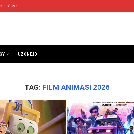
rms of Use
GY
UZONE.ID
TAG:
FILM ANIMASI 2026