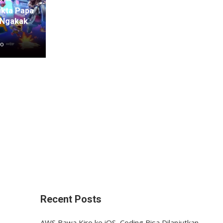
akta Papa
 Ngakak
go
Recent Posts
AWS Bawa Kiro ke iOS, Coding Bisa Dilanjutkan