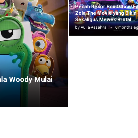
Pecah Rekor Box Office! F
Zola The Movie yang Bikin
Sekaligus Mewek Brutal
by
Aulia Azzahra
6 months a
pala Woody Mulai