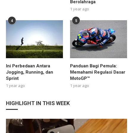
Berolahraga
1 year ago
4
5
Ini Perbedaan Antara
Panduan Bagi Pemula:
Jogging, Running, dan
Memahami Regulasi Dasar
Sprint
MotoGP™
1 year ago
1 year ago
HIGHLIGHT IN THIS WEEK