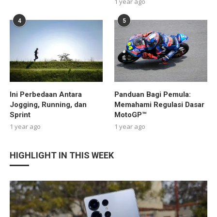
1 year ago
4
5
Ini Perbedaan Antara
Panduan Bagi Pemula:
Jogging, Running, dan
Memahami Regulasi Dasar
Sprint
MotoGP™
1 year ago
1 year ago
HIGHLIGHT IN THIS WEEK