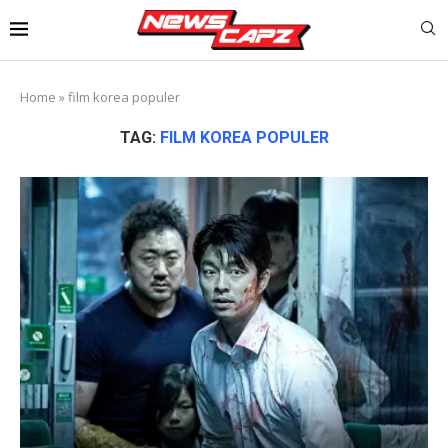
Home
»
film korea populer
TAG:
FILM KOREA POPULER