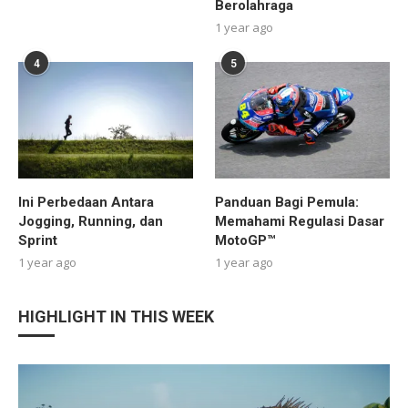
Berolahraga
1 year ago
4
5
Ini Perbedaan Antara
Panduan Bagi Pemula:
Jogging, Running, dan
Memahami Regulasi Dasar
Sprint
MotoGP™
1 year ago
1 year ago
HIGHLIGHT IN THIS WEEK