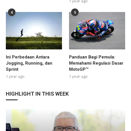
1 year ago
4
5
Ini Perbedaan Antara
Panduan Bagi Pemula:
Jogging, Running, dan
Memahami Regulasi Dasar
Sprint
MotoGP™
1 year ago
1 year ago
HIGHLIGHT IN THIS WEEK