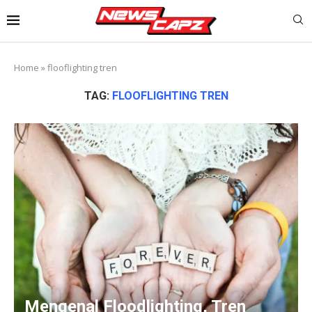
Home
»
flooflighting tren
TAG:
FLOOFLIGHTING TREN
Mengenal Floodlighting, Tren