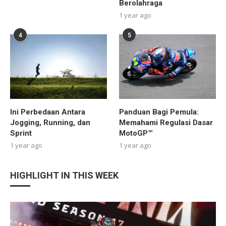
Berolahraga
1 year ago
4
5
Ini Perbedaan Antara
Panduan Bagi Pemula:
Jogging, Running, dan
Memahami Regulasi Dasar
Sprint
MotoGP™
1 year ago
1 year ago
HIGHLIGHT IN THIS WEEK