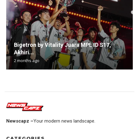
Bigetron by Vitality Juara MPL ID S17,
Akhiri...
2 months ago
Newscapz –
Your modern news landscape.
CATEGORIES