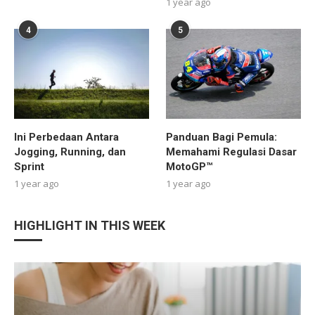
1 year ago
4
5
Ini Perbedaan Antara
Panduan Bagi Pemula:
Jogging, Running, dan
Memahami Regulasi Dasar
Sprint
MotoGP™
1 year ago
1 year ago
HIGHLIGHT IN THIS WEEK