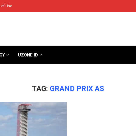
 of Use
GY
UZONE.ID
TAG:
GRAND PRIX AS