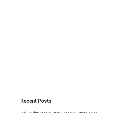
Recent Posts
Jadi Spider-Man di PUBG Mobile, Bisa Panjat