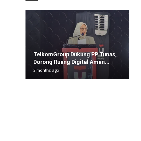
TelkomGroup Dukung PP Tunas,
P
B
S
U
Dorong Ruang Digital Aman...
I
L
A
K
3 months ago
6
1
1
1