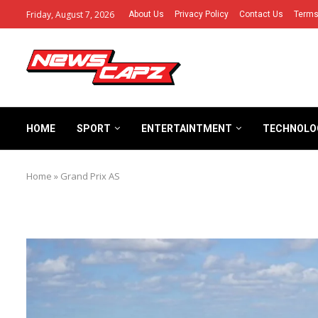
Friday, August 7, 2026
About Us
Privacy Policy
Contact Us
Terms
HOME
SPORT
ENTERTAINTMENT
TECHNOLO
Home
»
Grand Prix AS