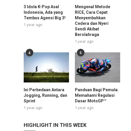
3 Idola K-Pop Asal
Mengenal Metode
Indonesia, Ada yang
RICE, Cara Cepat
Tembus Agensi Big 3!
Menyembuhkan
Cedera dan Nyeri
1 year ago
Sendi Akibat
Berolahraga
1 year ago
4
5
Ini Perbedaan Antara
Panduan Bagi Pemula:
Jogging, Running, dan
Memahami Regulasi
Sprint
Dasar MotoGP™
1 year ago
1 year ago
HIGHLIGHT IN THIS WEEK