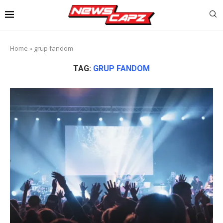
Home
»
grup fandom
TAG:
GRUP FANDOM