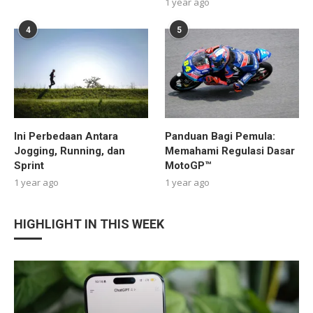
1 year ago
4
5
Ini Perbedaan Antara
Panduan Bagi Pemula:
Jogging, Running, dan
Memahami Regulasi Dasar
Sprint
MotoGP™
1 year ago
1 year ago
HIGHLIGHT IN THIS WEEK