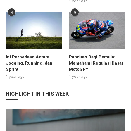
1 year ago
4
5
Ini Perbedaan Antara
Panduan Bagi Pemula:
Jogging, Running, dan
Memahami Regulasi Dasar
Sprint
MotoGP™
1 year ago
1 year ago
HIGHLIGHT IN THIS WEEK