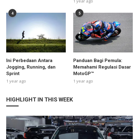
1 year ago
4
5
Ini Perbedaan Antara
Panduan Bagi Pemula:
Jogging, Running, dan
Memahami Regulasi Dasar
Sprint
MotoGP™
1 year ago
1 year ago
HIGHLIGHT IN THIS WEEK