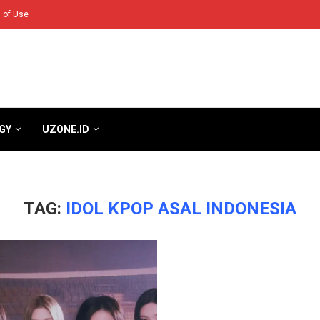
 of Use
GY
UZONE.ID
TAG:
IDOL KPOP ASAL INDONESIA