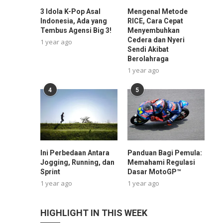
3 Idola K-Pop Asal
Mengenal Metode
Indonesia, Ada yang
RICE, Cara Cepat
Tembus Agensi Big 3!
Menyembuhkan
Cedera dan Nyeri
1 year ago
Sendi Akibat
Berolahraga
1 year ago
4
5
Ini Perbedaan Antara
Panduan Bagi Pemula:
Jogging, Running, dan
Memahami Regulasi
Sprint
Dasar MotoGP™
1 year ago
1 year ago
HIGHLIGHT IN THIS WEEK