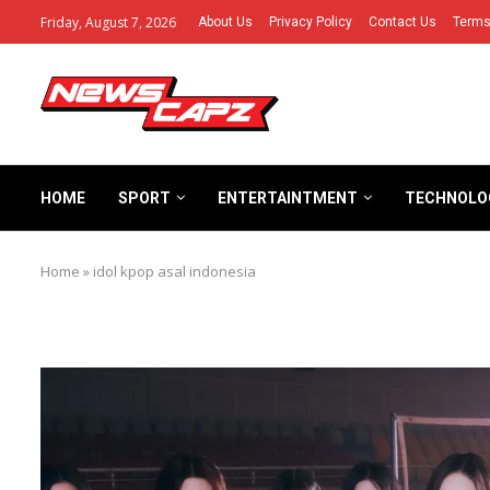
Friday, August 7, 2026
About Us
Privacy Policy
Contact Us
Terms
HOME
SPORT
ENTERTAINTMENT
TECHNOLO
Home
»
idol kpop asal indonesia