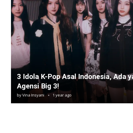
3 Idola K-Pop Asal Indonesia, Ada
Agensi Big 3!
by
Vina Insyani
1 year ago