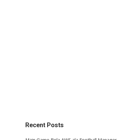
Recent Posts
Main Game Bola AWS ala Football Manager,