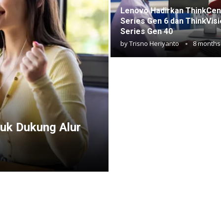
Lenovo Hadirkan ThinkCen
Series Gen 6 dan ThinkVisi
Series Gen 40
by
Trisno Heriyanto
8 months
uk Dukung Alur