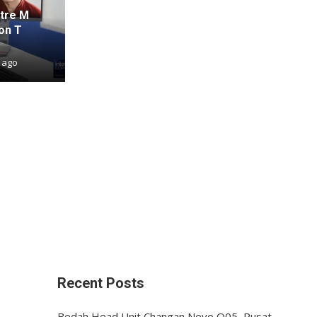
tre M
on T
 ago
Recent Posts
Bedah Head Unit Changan Nevo Q05, Pusat