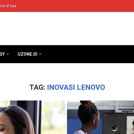
ms of Use
GY
UZONE.ID
TAG:
INOVASI LENOVO