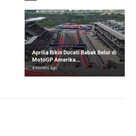
Aprilia Bikin Ducati Babak Belur di
H
E
F
L
MotoGP Amerika...
M
K
K
R
4 months ago
1
1
1
7