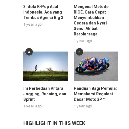
3 Idola K-Pop Asal
Mengenal Metode
Indonesia, Ada yang
RICE, Cara Cepat
Tembus Agensi Big 3!
Menyembuhkan
Cedera dan Nyeri
1 year ago
Sendi Akibat
Berolahraga
1 year ago
4
5
Ini Perbedaan Antara
Panduan Bagi Pemula:
Jogging, Running, dan
Memahami Regulasi
Sprint
Dasar MotoGP™
1 year ago
1 year ago
HIGHLIGHT IN THIS WEEK