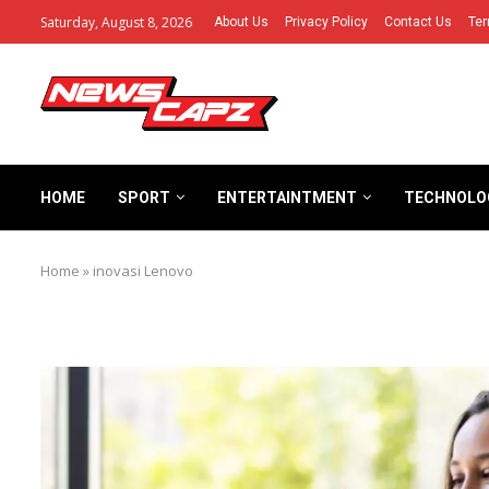
Saturday, August 8, 2026
About Us
Privacy Policy
Contact Us
Ter
HOME
SPORT
ENTERTAINTMENT
TECHNOLO
Home
»
inovasi Lenovo