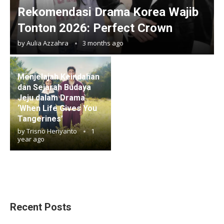
Rekomendasi Drama Korea Wajib
Tonton 2026: Perfect Crown
by
Aulia Azzahra
3 months ago
Menjelajah Keindahan
dan Sejarah Budaya
Jeju dalam Drama
‘When Life Gives You
Tangerines’
by
Trisno Heriyanto
1
year ago
Recent Posts