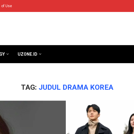
 of Use
GY
UZONE.ID
TAG:
JUDUL DRAMA KOREA