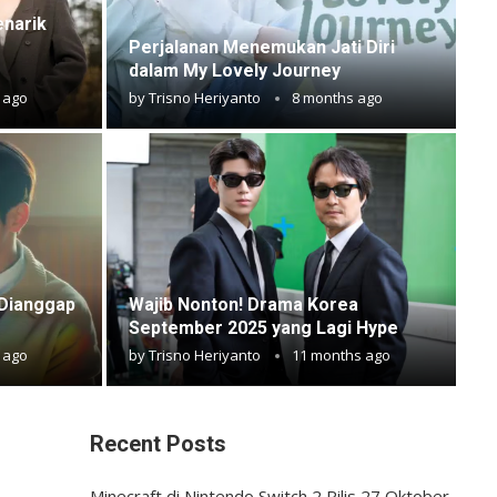
enarik
Perjalanan Menemukan Jati Diri
dalam My Lovely Journey
 ago
by
Trisno Heriyanto
8 months ago
 Dianggap
Wajib Nonton! Drama Korea
September 2025 yang Lagi Hype
 ago
by
Trisno Heriyanto
11 months ago
Recent Posts
Minecraft di Nintendo Switch 2 Rilis 27 Oktober