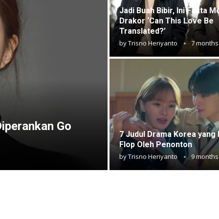
Jadi Buah Bibir, Ini Fakta M
Drakor ‘Can This Love Be
Translated?’
by
Trisno Heriyanto
7 months
iperankan Go
7 Judul Drama Korea yang
Flop Oleh Penonton
by
Trisno Heriyanto
9 months