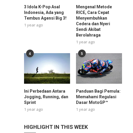
3 Idola K-Pop Asal
Mengenal Metode
Indonesia, Ada yang
RICE, Cara Cepat
Tembus Agensi Big 3!
Menyembuhkan
Cedera dan Nyeri
1 year ago
Sendi Akibat
Berolahraga
1 year ago
4
5
Ini Perbedaan Antara
Panduan Bagi Pemula:
Jogging, Running, dan
Memahami Regulasi
Sprint
Dasar MotoGP™
1 year ago
1 year ago
HIGHLIGHT IN THIS WEEK