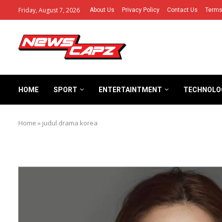
Friday, August 7, 2026
About Us
Privacy Policy
Contact Us
Terms
HOME
SPORT
ENTERTAINTMENT
TECHNOLO
Home
»
judul drama korea