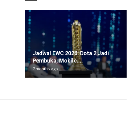
Jadwal EWC 2026: Dota 2 Jadi
H
T
S
A
Pembuka, Mobile...
2
I
P
K
7 months ago
1
1
1
6