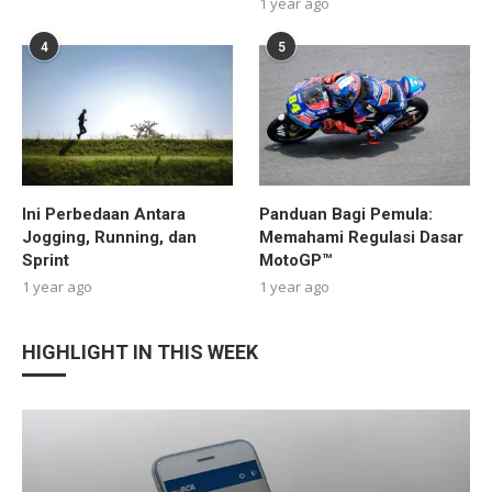
1 year ago
4
5
Ini Perbedaan Antara
Panduan Bagi Pemula:
Jogging, Running, dan
Memahami Regulasi Dasar
Sprint
MotoGP™
1 year ago
1 year ago
HIGHLIGHT IN THIS WEEK