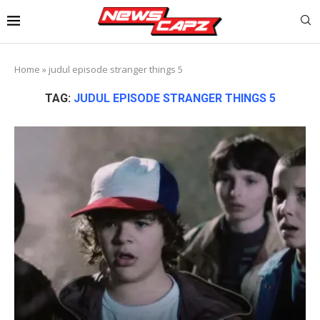
Home
»
judul episode stranger things 5
TAG:
JUDUL EPISODE STRANGER THINGS 5