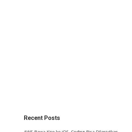
Recent Posts
AWS Bawa Kiro ke iOS, Coding Bisa Dilanjutkan