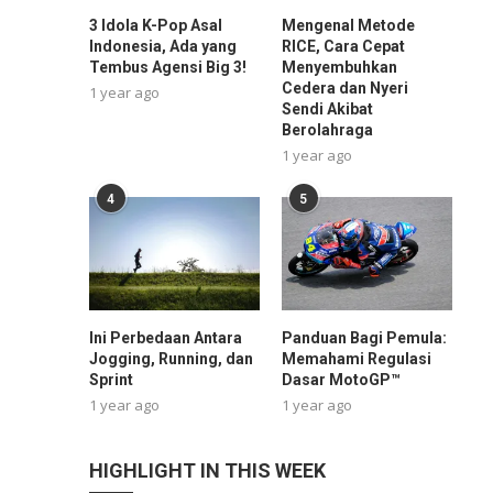
3 Idola K-Pop Asal
Mengenal Metode
Indonesia, Ada yang
RICE, Cara Cepat
Tembus Agensi Big 3!
Menyembuhkan
Cedera dan Nyeri
1 year ago
Sendi Akibat
Berolahraga
1 year ago
4
5
Ini Perbedaan Antara
Panduan Bagi Pemula:
Jogging, Running, dan
Memahami Regulasi
Sprint
Dasar MotoGP™
1 year ago
1 year ago
HIGHLIGHT IN THIS WEEK