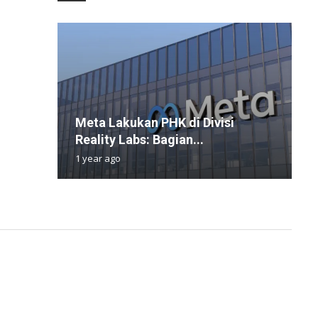
Meta Lakukan PHK di Divisi
N
M
P
H
Reality Labs: Bagian...
P
R
L
T
1 year ago
1
9
4
9