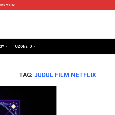
rms of Use
GY
UZONE.ID
TAG:
JUDUL FILM NETFLIX