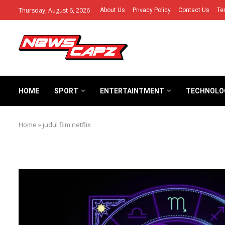
Thursday, August 6, 2026
About Us
Privacy Policy
Contact Us
Te
HOME
SPORT
ENTERTAINTMENT
TECHNOLO
Home
»
judul film netflix