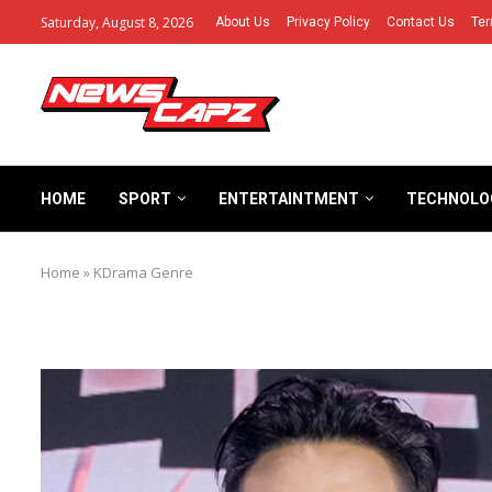
Saturday, August 8, 2026
About Us
Privacy Policy
Contact Us
Ter
HOME
SPORT
ENTERTAINTMENT
TECHNOLO
Home
»
KDrama Genre