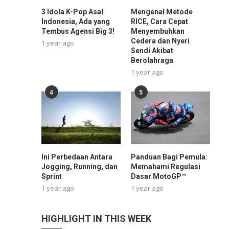
3 Idola K-Pop Asal
Mengenal Metode
Indonesia, Ada yang
RICE, Cara Cepat
Tembus Agensi Big 3!
Menyembuhkan
Cedera dan Nyeri
1 year ago
Sendi Akibat
Berolahraga
1 year ago
4
5
Ini Perbedaan Antara
Panduan Bagi Pemula:
Jogging, Running, dan
Memahami Regulasi
Sprint
Dasar MotoGP™
1 year ago
1 year ago
HIGHLIGHT IN THIS WEEK