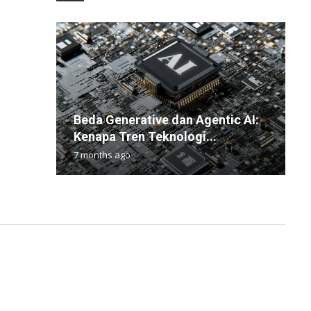
T
Beda Generative dan Agentic AI:
G
y
E
U
Kenapa Tren Teknologi...
G
T
P
H
7 months ago
1
1
1
1