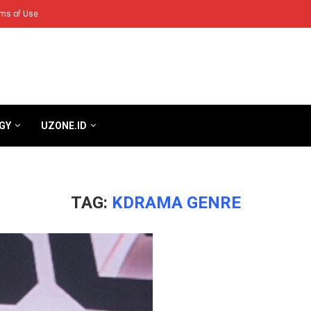
ms of Use
GY
UZONE.ID
TAG:
KDRAMA GENRE