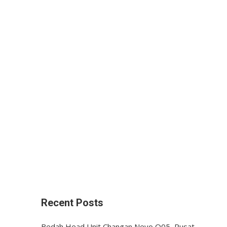
Recent Posts
Bedah Head Unit Changan Nevo Q05, Pusat