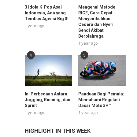
3 Idola K-Pop Asal
Mengenal Metode
Indonesia, Ada yang
RICE, Cara Cepat
Tembus Agensi Big 3!
Menyembuhkan
Cedera dan Nyeri
1 year ago
Sendi Akibat
Berolahraga
1 year ago
4
5
Ini Perbedaan Antara
Panduan Bagi Pemula:
Jogging, Running, dan
Memahami Regulasi
Sprint
Dasar MotoGP™
1 year ago
1 year ago
HIGHLIGHT IN THIS WEEK