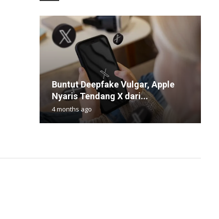
Buntut Deepfake Vulgar, Apple
P
F
N
i
Nyaris Tendang X dari...
P
L
H
C
4 months ago
9
5
1
1