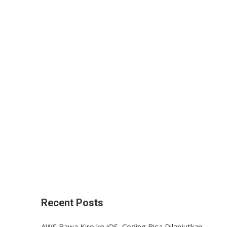
Recent Posts
AWS Bawa Kiro ke iOS, Coding Bisa Dilanjutkan