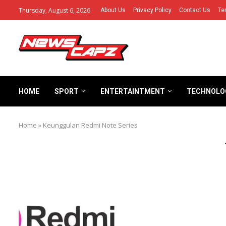
Thursday, August 6, 2026
About Us
Privacy Policy
Contact Us
Te
HOME
SPORT
ENTERTAINTMENT
TECHNOLO
Home
»
Keunggulan Redmi Note Series