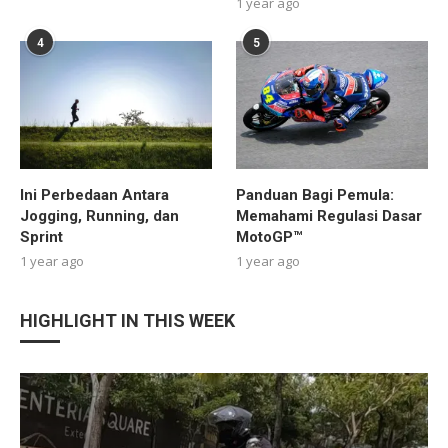
1 year ago
4
5
Ini Perbedaan Antara
Panduan Bagi Pemula:
Jogging, Running, dan
Memahami Regulasi Dasar
Sprint
MotoGP™
1 year ago
1 year ago
HIGHLIGHT IN THIS WEEK