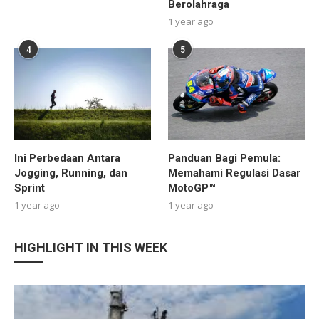
Berolahraga
1 year ago
4
5
Ini Perbedaan Antara
Panduan Bagi Pemula:
Jogging, Running, dan
Memahami Regulasi Dasar
Sprint
MotoGP™
1 year ago
1 year ago
HIGHLIGHT IN THIS WEEK