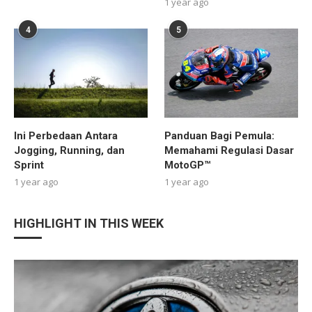
1 year ago
4
5
Ini Perbedaan Antara
Panduan Bagi Pemula:
Jogging, Running, dan
Memahami Regulasi Dasar
Sprint
MotoGP™
1 year ago
1 year ago
HIGHLIGHT IN THIS WEEK