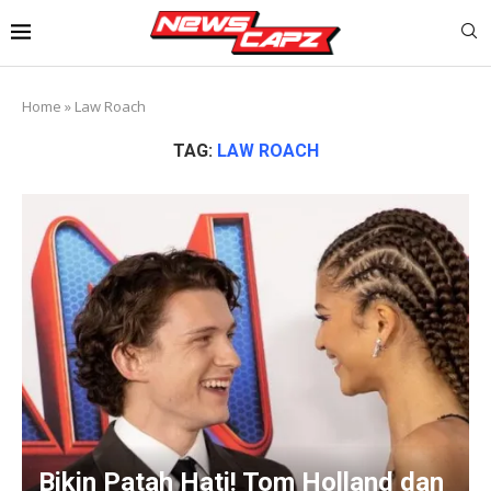
Home
»
Law Roach
TAG:
LAW ROACH
Bikin Patah Hati! Tom Holland dan