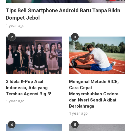
Tips Beli Smartphone Android Baru Tanpa Bikin
Dompet Jebol
1 year ago
2
3
3 Idola K-Pop Asal
Mengenal Metode RICE,
Indonesia, Ada yang
Cara Cepat
Tembus Agensi Big 3!
Menyembuhkan Cedera
dan Nyeri Sendi Akibat
1 year ago
Berolahraga
1 year ago
4
5