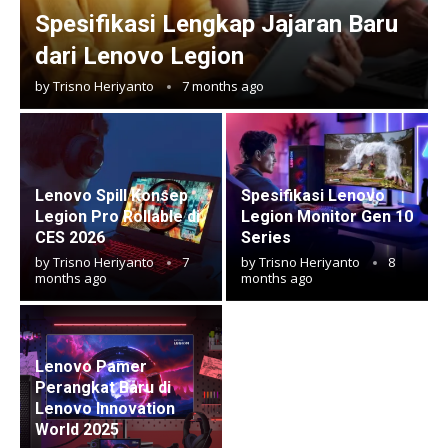
Spesifikasi Lengkap Jajaran Baru
dari Lenovo Legion
by
Trisno Heriyanto
7 months ago
Lenovo Spill Konsep
Spesifikasi Lenovo
Legion Pro Rollable di
Legion Monitor Gen 10
CES 2026
Series
by
Trisno Heriyanto
7
by
Trisno Heriyanto
8
months ago
months ago
Lenovo Pamer
Perangkat Baru di
Lenovo Innovation
World 2025